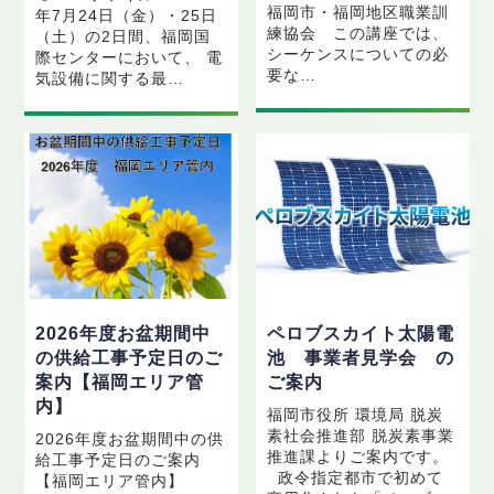
福岡市・福岡地区職業訓
年7月24日（金）・25日
練協会 この講座では、
（土）の2日間、福岡国
シーケンスについての必
際センターにおいて、 電
要な…
気設備に関する最…
2026年度お盆期間中
ペロブスカイト太陽電
の供給工事予定日のご
池 事業者見学会 の
案内【福岡エリア管
ご案内
内】
福岡市役所 環境局 脱炭
素社会推進部 脱炭素事業
2026年度お盆期間中の供
推進課よりご案内です。
給工事予定日のご案内
政令指定都市で初めて
【福岡エリア管内】