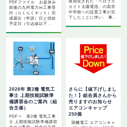
商用化された「ペロブス
PDFファイル お盆休み
カイト太陽電池」の高宮
前後の九州電力㈱工事受
中学校への設置工事が完
付（らくらくネット）完
了したことに伴い、 事…
成届出（申請）日と供給
予定日（引込線以下…
2026年 第2種 電気工
さらに【値下げしまし
事士 上期技能試験準
た！】組合員さんから
備講習会のご案内（組
売りますのお知らせ
合主催）
エアコンキャップ
250個
PDF⇒ 第2種 電気工事
士 上期技能試験準備講習
因幡電工 エアコンキャ
会のご案内 組合が主催