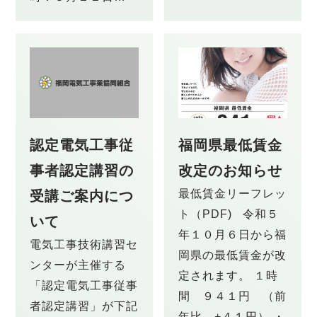
認定電気工事従
福岡県最低賃金
事者認定講習の
改定のお知らせ
最低賃金リーフレッ
受講ご案内につ
ト（PDF) 令和５
いて
年１０月６日から福
電気工事技術講習セ
岡県の最低賃金が改
ンターが主催する
定されます。 １時
「認定電気工事従事
間 ９４１円 （前
者認定講習」が下記
年比 +４１円） ・