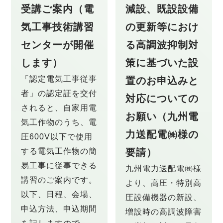
受講ご案内（電
減設、既設設備
気工事技術講習
の更新等におけ
センターが開催
る高調波抑制対
します）
策に基づいた設
「認定電気工事従事
置のお申込みと
者」の認定証を交付
対応についての
されると、自家用電
お願い（九州電
気工作物のうち、電
力送配電㈱様の
圧600V以下で使用
する電気工作物の簡
要請）
易工事に従事できる
九州電力送配電㈱様
講習のご案内です。
より、高圧・特別高
以下、日程、会場、
圧設備機器の新設、
申込方法、申込期間
増設時の高調波障害