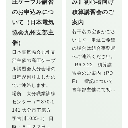
圧ケーブル講習
み】初心者向け
のお申込みにつ
積算講習会のご
いて（日本電気
案内
若干名の空きがござ
協会九州支部主
います。申込ご希望
催）
の場合は組合事務局
日本電気協会九州支
へご連絡ください。
部主催の高圧ケーブ
R6.3.22 積算講
ル講習会大分会場の
習会のご案内（PD
日程が判りましたの
F） 標記について
でご連絡します。
青年部主催にて初…
場所：大分職業訓練
センター（〒870-1
141 大分市下宗方
字古川1035-1） 日
時：５月２２日…