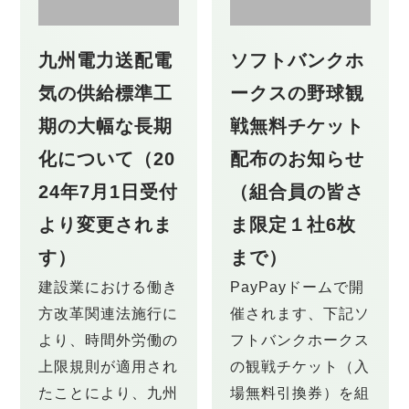
九州電力送配電
ソフトバンクホ
気の供給標準工
ークスの野球観
期の大幅な長期
戦無料チケット
化について（20
配布のお知らせ
24年7月1日受付
（組合員の皆さ
より変更されま
ま限定１社6枚
す）
まで）
建設業における働き
PayPayドームで開
方改革関連法施行に
催されます、下記ソ
より、時間外労働の
フトバンクホークス
上限規則が適用され
の観戦チケット（入
たことにより、九州
場無料引換券）を組